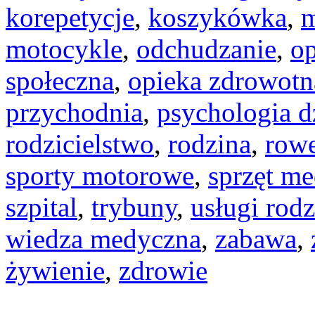
korepetycje
,
koszykówka
,
m
motocykle
,
odchudzanie
,
op
społeczna
,
opieka zdrowotn
przychodnia
,
psychologia d
rodzicielstwo
,
rodzina
,
row
sporty motorowe
,
sprzęt m
szpital
,
trybuny
,
usługi rod
wiedza medyczna
,
zabawa
,
żywienie
,
zdrowie