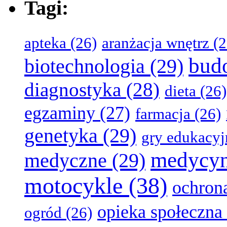
Tagi:
apteka
(26)
aranżacja wnętrz
(2
bud
biotechnologia
(29)
diagnostyka
(28)
dieta
(26)
egzaminy
(27)
farmacja
(26)
genetyka
(29)
gry edukacyj
medycy
medyczne
(29)
motocykle
(38)
ochron
opieka społeczna
ogród
(26)