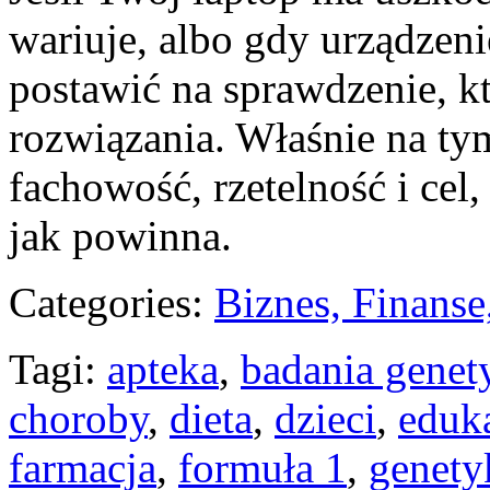
wariuje, albo gdy urządzenie
postawić na sprawdzenie, k
rozwiązania. Właśnie na tym
fachowość, rzetelność i cel
jak powinna.
Categories:
Biznes, Finans
Tagi:
apteka
,
badania genet
choroby
,
dieta
,
dzieci
,
eduk
farmacja
,
formuła 1
,
genety