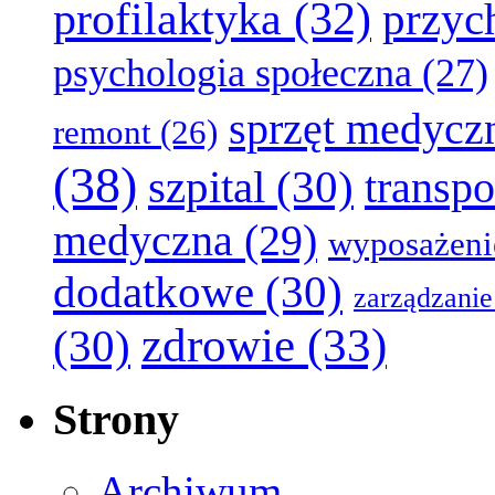
profilaktyka
(32)
przyc
psychologia społeczna
(27)
sprzęt medycz
remont
(26)
(38)
szpital
(30)
transpo
medyczna
(29)
wyposażeni
dodatkowe
(30)
zarządzanie
zdrowie
(33)
(30)
Strony
Archiwum